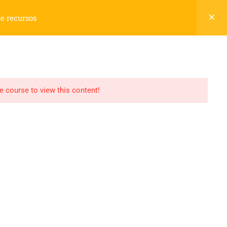
Cadastre-se
Login
de recursos
Carrinho
S
NOSSA HISTÓRIA
CONTATO
0
he course to view this content!
Termos
Politica de Privacidade