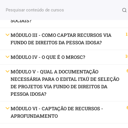
Fale conosco
(11) 2579 9697
contato@portaldoenv
1
MÓDULO II - COMO ELABORAR PROJETOS
PESQUISAR PRODUTO
SOCIAIS?
CURSO
1
MÓDULO III - COMO CAPTAR RECURSOS VIA
PESQUISAR
FUNDO DE DIREITOS DA PESSOA IDOSA?
MÍDIAS SOCIAIS
1
MÓDULO IV - O QUE É O MROSC?
MÓDULO V - QUAL A DOCUMENTAÇÃO
NECESSÁRIA PARA O EDITAL ITAÚ DE SELEÇÃO
DE PROJETOS VIA FUNDO DE DIREITOS DA
PESSOA IDOSA?
Education WordPress Theme
by
ThimPress.
Powere
MÓDULO VI - CAPTAÇÃO DE RECURSOS -
APROFUNDAMENTO