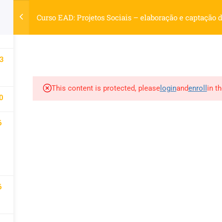
elhecimento.com.br
Curso EAD: Projetos Sociais – elaboração e captação 
4
S
LIVROS
REVISTAS
MATÉRIAS
OUTROS SERVIÇO
3
This content is protected, please
login
and
enroll
in t
0
6
d by WordPress.
6