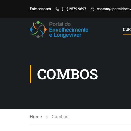
Fale conosco
(11) 2579 9697
contato@portaldoenv
CUR
COMBOS
Home
Combos