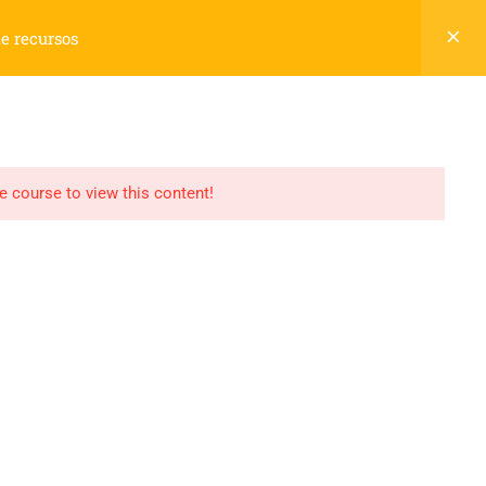
Cadastre-se
Login
de recursos
Carrinho
S
NOSSA HISTÓRIA
CONTATO
0
he course to view this content!
Termos
Politica de Privacidade