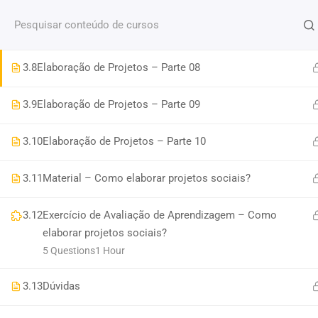
Fale conosco
(11) 2579 9697
contato@portaldoenv
3.7
Elaboração de Projetos – Parte 07
PESQUISAR PRODUTO
3.8
Elaboração de Projetos – Parte 08
CURSO
PESQUISAR
3.9
Elaboração de Projetos – Parte 09
MÍDIAS SOCIAIS
3.10
Elaboração de Projetos – Parte 10
3.11
Material – Como elaborar projetos sociais?
3.12
Exercício de Avaliação de Aprendizagem – Como
elaborar projetos sociais?
Education WordPress Theme
by
ThimPress.
Powere
5 Questions
1 Hour
3.13
Dúvidas