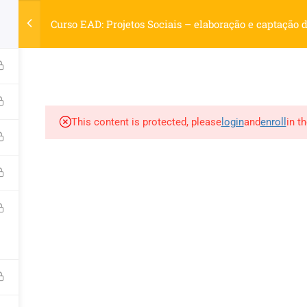
elhecimento.com.br
Curso EAD: Projetos Sociais – elaboração e captação 
S
LIVROS
REVISTAS
MATÉRIAS
OUTROS SERVIÇO
This content is protected, please
login
and
enroll
in t
d by WordPress.