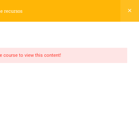
Cadastre-se
Login
de recursos
Carrinho
S
NOSSA HISTÓRIA
CONTATO
0
he course to view this content!
Termos
Politica de Privacidade