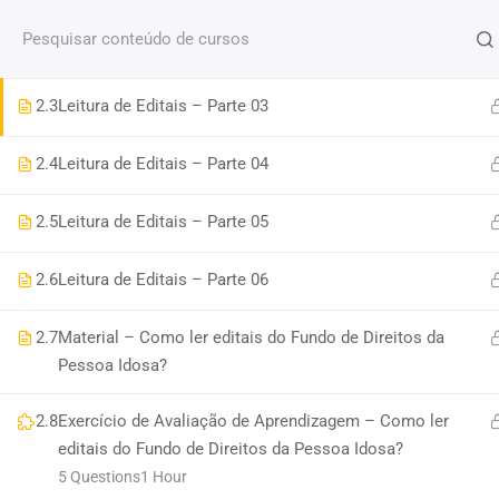
Fale conosco
(11) 2579 9697
contato@portaldoenv
2.2
Leitura de Editais – Parte 02
PESQUISAR PRODUTO
2.3
Leitura de Editais – Parte 03
CURSO
PESQUISAR
2.4
Leitura de Editais – Parte 04
MÍDIAS SOCIAIS
2.5
Leitura de Editais – Parte 05
2.6
Leitura de Editais – Parte 06
2.7
Material – Como ler editais do Fundo de Direitos da
Pessoa Idosa?
Education WordPress Theme
by
ThimPress.
Powere
2.8
Exercício de Avaliação de Aprendizagem – Como ler
editais do Fundo de Direitos da Pessoa Idosa?
5 Questions
1 Hour