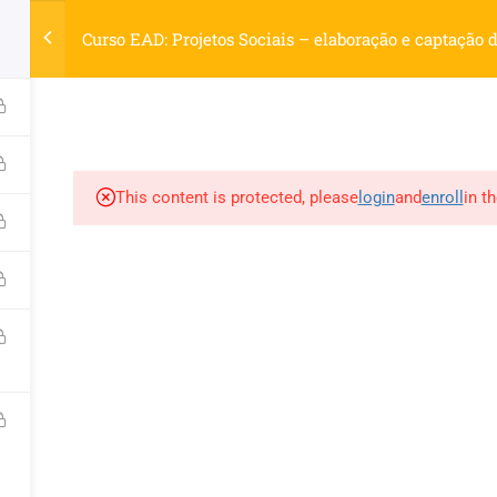
elhecimento.com.br
Curso EAD: Projetos Sociais – elaboração e captação 
S
LIVROS
REVISTAS
MATÉRIAS
OUTROS SERVIÇO
This content is protected, please
login
and
enroll
in t
d by WordPress.