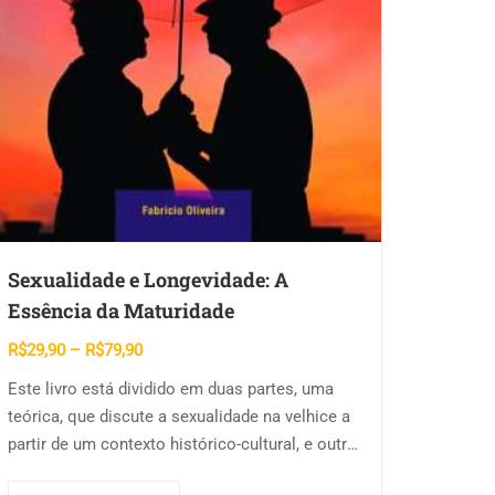
Sexualidade e Longevidade: A
Essência da Maturidade
Faixa
R$
29,90
–
R$
79,90
de
Este livro está dividido em duas partes, uma
preço:
teórica, que discute a sexualidade na velhice a
R$29,90
partir de um contexto histórico-cultural, e outra
através
que são os relatos obtidos na…
R$79,90
Este