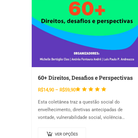
60+ Direitos, Desafios e Perspectivas
Avaliação
Faixa
R$
14,90
–
R$
59,90
5.00
de
de
Esta coletânea traz a questão social do
preço:
5
envelhecimento, diretivas antecipadas de
R$14,90
vontade, vulnerabilidade social, violência
através
institucional, cuidados, saúde pública em
R$59,90
Este
instituições de longa permanência, percepção
VER OPÇÕES