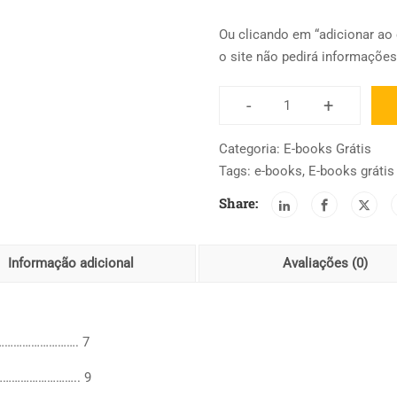
Ou clicando em “adicionar ao 
o site não pedirá informaçõe
-
+
Narrar
el
Categoria:
E-books Grátis
Envejecimiento
Tags:
e-books
,
E-books grátis
Desde
Share:
la
Identidad
quantidade
Informação adicional
Avaliações (0)
………………………. 7
……………………….. 9