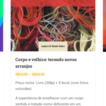
Corpo e velhice: tecendo novos
arranjos
Faixa
R$
19,90
–
R$
69,90
de
Preço inclui: Livro (358p) + E-book (com fotos
preço:
coloridas)
R$19,90
através
A experiência de envelhecer com um corpo
R$69,90
sentido e tratado como deficiente em um