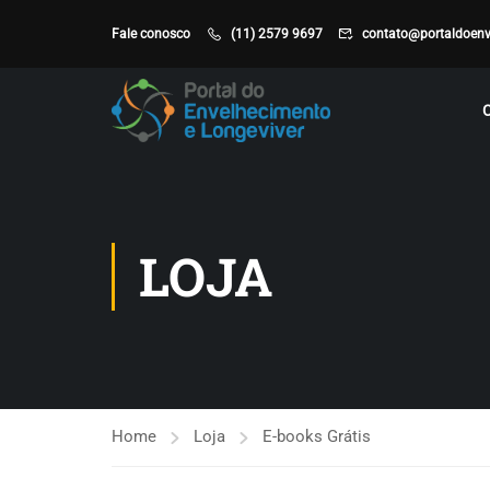
Fale conosco
(11) 2579 9697
contato@portaldoenv
LOJA
Home
Loja
E-books Grátis