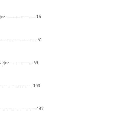
a vejez ………………………… 15
ento……………………………………51
 la vejez…………………….69
tiva……………………………….103
ez……………………………………….147