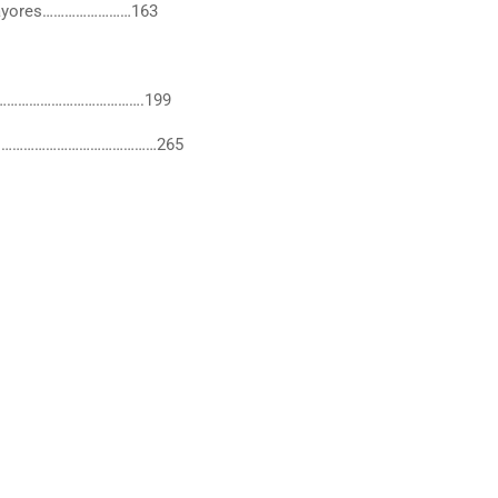
 mayores……………………163
………………………………………….199
…………………………………………265