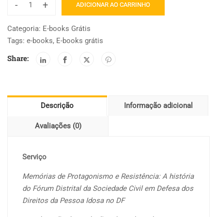
-
+
ADICIONAR AO CARRINHO
Memórias
de
Categoria:
E-books Grátis
Protagonismo
Tags:
e-books
,
E-books grátis
e
Share:
Resistência:
a
História
do
Descrição
Informação adicional
Fórum
Distrital
Avaliações (0)
da
Sociedade
Civil
Serviço
em
Memórias de Protagonismo e Resistência: A história
Defesa
do Fórum Distrital da Sociedade Civil em Defesa dos
dos
Direitos da Pessoa Idosa no DF
Direitos
da