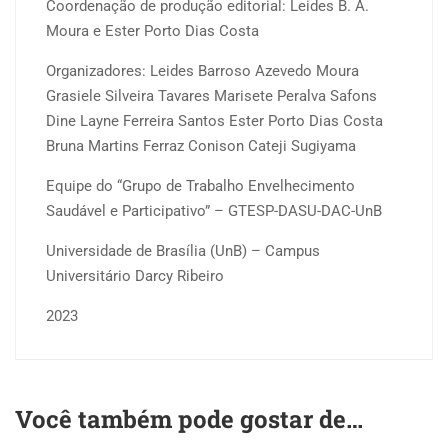
Coordenação de produção editorial: Leides B. A.
Pessoa
Moura e Ester Porto Dias Costa
Idosa
Organizadores: Leides Barroso Azevedo Moura
no
Grasiele Silveira Tavares Marisete Peralva Safons
DF
Dine Layne Ferreira Santos Ester Porto Dias Costa
quantidade
Bruna Martins Ferraz Conison Cateji Sugiyama
Equipe do “Grupo de Trabalho Envelhecimento
Saudável e Participativo” – GTESP-DASU-DAC-UnB
Universidade de Brasília (UnB) – Campus
Universitário Darcy Ribeiro
2023
Você também pode gostar de…