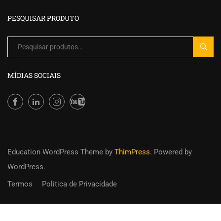
opções
PESQUISAR PRODUTO
podem
ser
Pesquisar
escolhidas
PESQU
por:
na
página
MÍDIAS SOCIAIS
do
produto
Education WordPress Theme
by
ThimPress.
Powered by
WordPress.
Termos
Politica de Privacidade