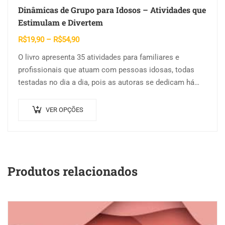
Dinâmicas de Grupo para Idosos – Atividades que
Estimulam e Divertem
Faixa
R$
19,90
–
R$
54,90
de
O livro apresenta 35 atividades para familiares e
preço:
profissionais que atuam com pessoas idosas, todas
R$19,90
testadas no dia a dia, pois as autoras se dedicam há
através
anos ao estudo…
R$54,90
Este
VER OPÇÕES
produto
tem
várias
variantes.
As
Produtos relacionados
opções
podem
ser
escolhidas