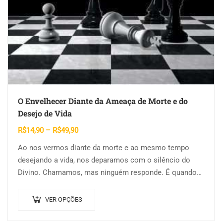
O Envelhecer Diante da Ameaça de Morte e do
Desejo de Vida
Faixa
R$
14,90
–
R$
49,90
de
Ao nos vermos diante da morte e ao mesmo tempo
preço:
desejando a vida, nos deparamos com o silêncio do
R$14,90
Divino. Chamamos, mas ninguém responde. É quando
através
nos percebemos finitos,…
R$49,90
Este
VER OPÇÕES
produto
tem