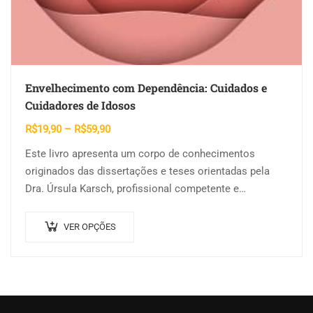
Envelhecimento com Dependência: Cuidados e
Cuidadores de Idosos
Faixa
R$
19,90
–
R$
59,90
de
Este livro apresenta um corpo de conhecimentos
preço:
originados das dissertações e teses orientadas pela
R$19,90
Dra. Úrsula Karsch, profissional competente e
através
comprometida, pesquisadora astuta, atenta ao detalhe,
R$59,90
Este
inquisitiva, dedicada, exigente,…
VER OPÇÕES
produto
tem
várias
variantes.
As