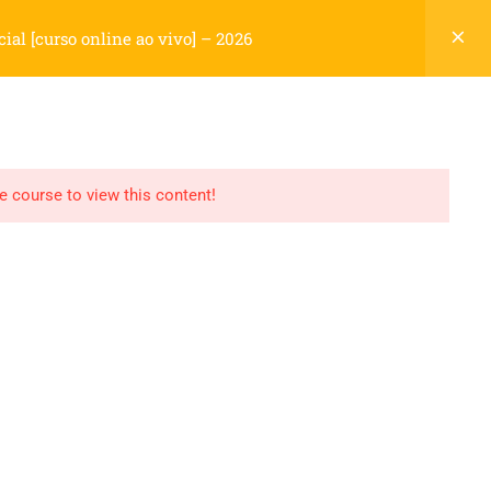
Cadastre-se
Login
al [curso online ao vivo] – 2026
Carrinho
OS
NOSSA HISTÓRIA
CONTATO
0
he course to view this content!
Termos
Politica de Privacidade