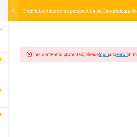
elhecimento.com.br
O envelhecimento na perspectiva da Gerontologia Soci
1
SOS
LIVROS
REVISTAS
MATÉRIAS
OUTROS SERVIÇ
1
This content is protected, please
login
and
enroll
in t
3
2
d by WordPress.
3