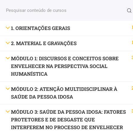
Fale conosco
(11) 2579 9697
contato@portaldoenv
PESQUISAR PRODUTO
1. ORIENTAÇÕES GERAIS
CUR
Pesquisar
PESQUISAR
por:
2. MATERIAL E GRAVAÇÕES
MÍDIAS SOCIAIS
MÓDULO 1: DISCURSOS E CONCEITOS SOBRE
ENVELHECER NA PERSPECTIVA SOCIAL
HUMANÍSTICA
MÓDULO 2: ATENÇÃO MULTIDISCIPLINAR À
SAÚDE DA PESSOA IDOSA
Education WordPress Theme
by
ThimPress.
Powere
MÓDULO 3: SAÚDE DA PESSOA IDOSA: FATORES
PROTETORES E DE DESGASTE QUE
INTERFEREM NO PROCESSO DE ENVELHECER