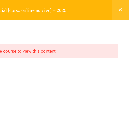
Cadastre-se
Login
al [curso online ao vivo] – 2026
Carrinho
OS
NOSSA HISTÓRIA
CONTATO
0
he course to view this content!
Termos
Politica de Privacidade