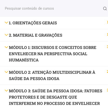
Fale conosco
(11) 2579 9697
contato@portaldoenv
PESQUISAR PRODUTO
1. ORIENTAÇÕES GERAIS
CUR
Pesquisar
PESQUISAR
por:
2. MATERIAL E GRAVAÇÕES
MÍDIAS SOCIAIS
MÓDULO 1: DISCURSOS E CONCEITOS SOBRE
ENVELHECER NA PERSPECTIVA SOCIAL
HUMANÍSTICA
MÓDULO 2: ATENÇÃO MULTIDISCIPLINAR À
SAÚDE DA PESSOA IDOSA
Education WordPress Theme
by
ThimPress.
Powere
MÓDULO 3: SAÚDE DA PESSOA IDOSA: FATORES
PROTETORES E DE DESGASTE QUE
INTERFEREM NO PROCESSO DE ENVELHECER