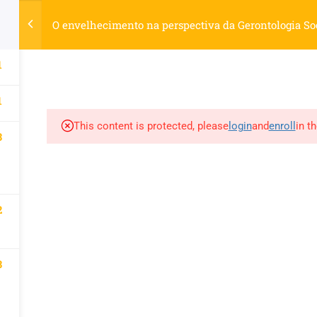
elhecimento.com.br
O envelhecimento na perspectiva da Gerontologia Soci
1
SOS
LIVROS
REVISTAS
MATÉRIAS
OUTROS SERVIÇ
1
This content is protected, please
login
and
enroll
in t
3
2
d by WordPress.
3