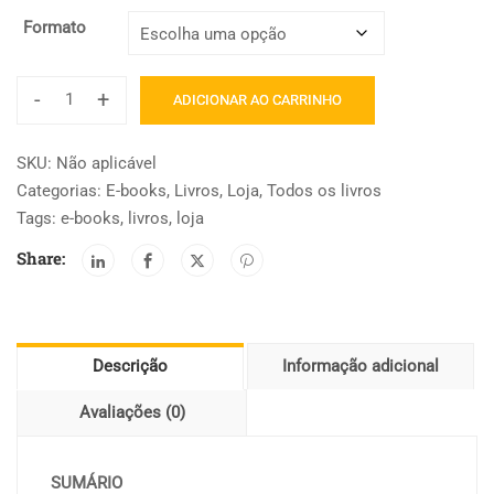
Formato
-
+
ADICIONAR AO CARRINHO
Longevidade:
como
SKU:
Não aplicável
vivem
Categorias:
E-books
,
Livros
,
Loja
,
Todos os livros
os
Tags:
e-books
,
livros
,
loja
idosos
acima
Share:
dos
80
quantidade
Descrição
Informação adicional
Avaliações (0)
SUMÁRIO