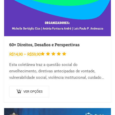
60+ Direitos, Desafios e Perspectivas
Avaliação
Faixa
R$
14,90
–
R$
59,90
5.00
de
de
Esta coletânea traz a questão social do
preço:
5
envelhecimento, diretivas antecipadas de vontade,
R$14,90
vulnerabilidade social, violência institucional, cuidados,
através
saúde pública em instituições de longa permanência,
R$59,90
Este
percepção do idoso sobre o…
VER OPÇÕES
produto
tem
várias
variantes.