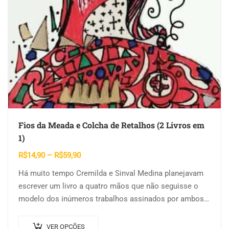
Fios da Meada e Colcha de Retalhos (2 Livros em
1)
Faixa
R$
14,90
–
R$
59,90
de
Há muito tempo Cremilda e Sinval Medina planejavam
preço:
escrever um livro a quatro mãos que não seguisse o
R$14,90
modelo dos inúmeros trabalhos assinados por ambos
através
sem fronteiras de autoria….
R$59,90
Este
VER OPÇÕES