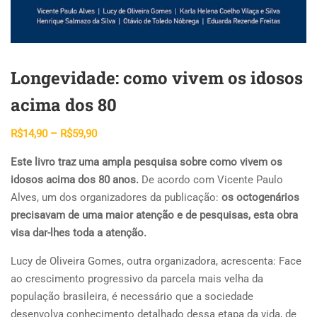
Longevidade: como vivem os idosos
acima dos 80
Faixa
R$
14,90
–
R$
59,90
de
Este livro traz uma ampla pesquisa sobre como vivem os
preço:
idosos acima dos 80 anos.
De acordo com Vicente Paulo
R$14,90
Alves, um dos organizadores da publicação:
os octogenários
através
precisavam de uma maior atenção e de pesquisas, esta obra
R$59,90
visa dar-lhes toda a atenção.
Lucy de Oliveira Gomes, outra organizadora, acrescenta: Face
ao crescimento progressivo da parcela mais velha da
população brasileira, é necessário que a sociedade
desenvolva conhecimento detalhado dessa etapa da vida, de