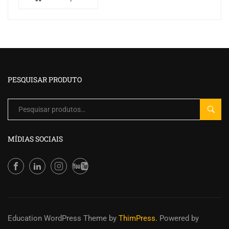
produto
tem
várias
variantes.
As
opções
PESQUISAR PRODUTO
podem
ser
Pesquisar
escolhidas
PESQU
por:
na
página
MÍDIAS SOCIAIS
do
produto
Education WordPress Theme
by
ThimPress.
Powered by