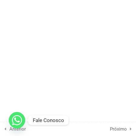
Movimentos Sociais, Relações
com o Estado, Parcerias e
Etapas da Parceria
1 Hour
2.7
1.7. Conselhos de Direitos no
Brasil, Funcionamento,
Secretarias Executivas e
Articulação Institucional
2.8
1.8. Canais de participação:
conselhos, OP, conferências,
audiências.
2.9
1.9. O Conselho do Idoso na
Fale Conosco
participação e controle social
sobre as políticas públicas
Anterior
Próximo