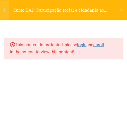
da Democracia
Cadastre-se
Login
Curso EAD: Participação social e cidadania ao
1 Hour
longo da vida
PESQUISAR PRODUTO
Carrinho
2.4
1.4. Sistemas de Garantia:
Pesquisar
0
Proteção de Direitos
PESQUISAR
por:
Humanos, Sistema
This content is protected, please
login
and
enroll
Interamericano e Sistemas
MÍDIAS SOCIAIS
in the course to view this content!
Nacionais
1 Hour
2.5
1.5. A Constituição e a
importância do controle
social: união, estado e
Education WordPress Theme
by
ThimPress.
Powered by
município
WordPress.
1 Hour
Termos
Politica de Privacidade
2.6
1.6. Sociedade Civil e espaços
públicos como conquistas: