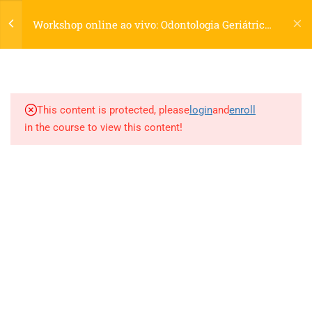
Cadastre-se
Login
Workshop online ao vivo: Odontologia Geriátrica
para uma Longevidade Saudável
PESQUISAR PRODUTO
Carrinho
1
ORIENTAÇÕES GERAIS
Pesquisar
0
PESQUISAR
por:
1
MATERIAL E GRAVAÇÃO
This content is protected, please
login
and
enroll
MÍDIAS SOCIAIS
in the course to view this content!
2.1
Materiais e Gravação
1
ENCONTRO ONLINE AO
VIVO
Education WordPress Theme
by
ThimPress.
Powered by
WordPress.
Termos
Politica de Privacidade