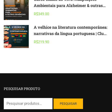
Ambientais para Alzheimer & outras
Demências – acessibilidade,
R$349.00
arquitetura e cuidado
A velhice na literatura contemporânea:
narrativas da língua portuguesa | Clube
de Leitura
R$219.90
PESQUISAR PRODUTO
Pesquisar
PESQUISAR
por: