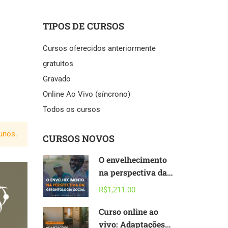
TIPOS DE CURSOS
Cursos oferecidos anteriormente
gratuitos
Gravado
Online Ao Vivo (síncrono)
Todos os cursos
unos.
CURSOS NOVOS
O envelhecimento
na perspectiva da
Gerontologia Social
R$1,211.00
[curso online ao
vivo] – 2026
Curso online ao
vivo: Adaptações