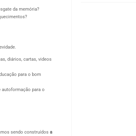
esgate da memória?
squecimentos?
evidade.
s, diários, cartas, videos
educação para o bom
 e autoformação para o
stamos sendo construídos
a