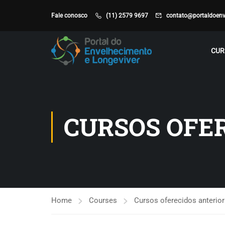
Fale conosco
(11) 2579 9697
contato@portaldoenv
CUR
CURSOS OFE
Home
Courses
Cursos oferecidos anterio