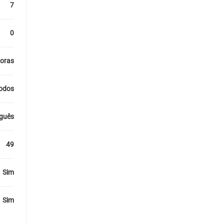
7
0
horas
odos
guês
49
Sim
Sim