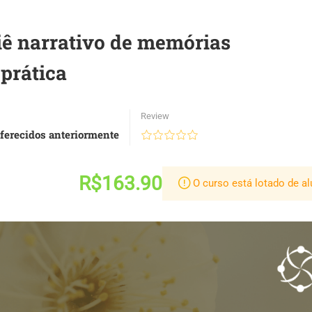
liê narrativo de memórias
 prática
Review
ferecidos anteriormente
R$163.90
O curso está lotado de al