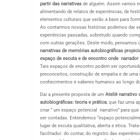
partir das narrativas
de alguém. Assim vamos no
alimentando de relatos de experiências, de hist
elementos culturais que serão a base para formu
A
o contarmos nossas histórias podemos dar s
experiências passadas, sobretudo quando comp
com outras gerações. Deste modo, pensamos
narrativas de memórias autobiográficas propic
espaço de escuta e de encontro onde narrador 
Tais espaços de encontro podem ser oportunid
preconceitos, construção de empatia e
de uma 
conhecimentos e saberes humanos ao longo do
Daí a presente proposta de um
Ateliê narrativo
autobiográficas: teoria e prática
, que faz uma a
criar “ um espaço potencial narrativo” para que
ser contadas. Entendemos “espaço potencialme
lugar de escuta qualitativa, aberta e ética. Tra
facilitador: do contar, do r
egistro das experiênc