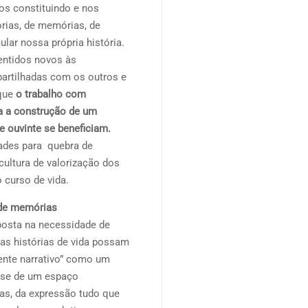
s constituindo e nos
órias, de memórias, de
lar nossa própria história.
entidos novos às
artilhadas com os outros e
 que
o trabalho com
ia a construção de um
e ouvinte se beneficiam.
ades para quebra de
cultura de valorização dos
 curso de vida.
de memórias
posta na necessidade de
 as histórias de vida possam
nte narrativo” como um
ta-se de um espaço
ias, da expressão tudo que