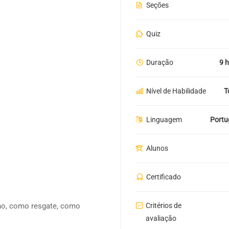
Seções
Quiz
Duração
9 
Nível de Habilidade
T
Linguagem
Portu
Alunos
Certificado
o, como resgate, como
Critérios de
avaliação