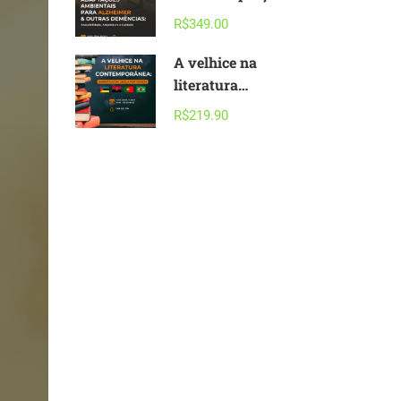
Ambientais para
R$349.00
Alzheimer & outras
Demências –
A velhice na
acessibilidade,
literatura
arquitetura e
contemporânea:
R$219.90
cuidado
narrativas da
língua portuguesa |
Clube de Leitura