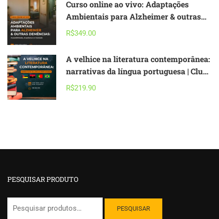
Curso online ao vivo: Adaptações
Ambientais para Alzheimer & outras
Demências – acessibilidade,
R$349.00
arquitetura e cuidado
A velhice na literatura contemporânea:
narrativas da língua portuguesa | Clube
de Leitura
R$219.90
PESQUISAR PRODUTO
Pesquisar
PESQUISAR
por: