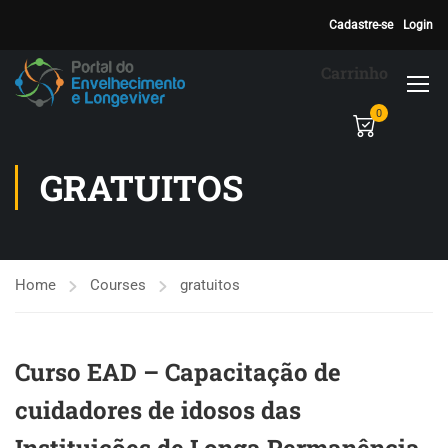
Cadastre-se
Login
Carrinho
0
GRATUITOS
Home
Courses
gratuitos
Curso EAD – Capacitação de
cuidadores de idosos das