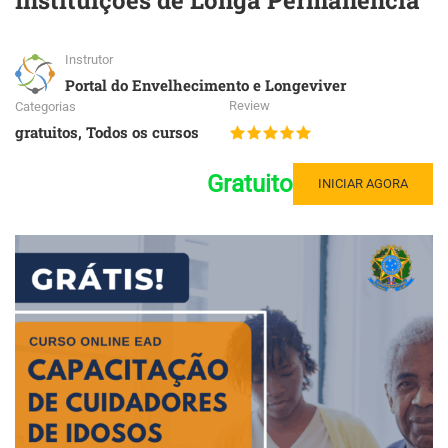
Instituições de Longa Permanência
Instrutor
Portal do Envelhecimento e Longeviver
Review
Categorias
gratuitos
,
Todos os cursos
Gratuito
INICIAR AGORA