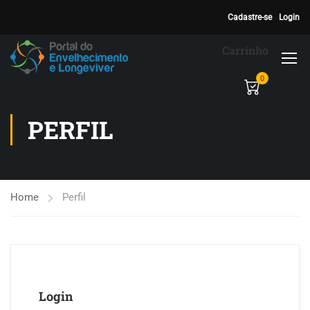
Cadastre-se
Login
Carrinho
0
PERFIL
Home
Perfil
Login