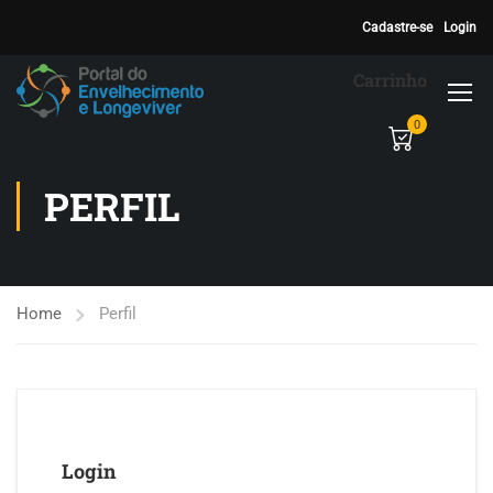
Cadastre-se
Login
Carrinho
0
PERFIL
Home
Perfil
Login